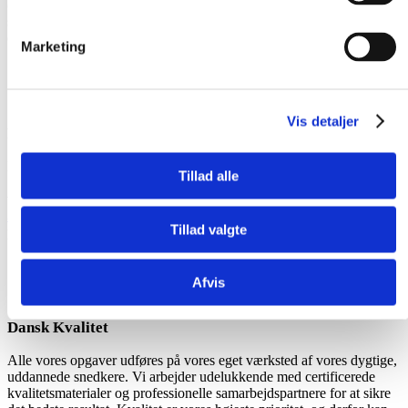
omgivelser, der danner grundlaget for den løsning, vi skaber
sammen. Du har fuld indflydelse på designet, så det passer perfekt til
din stil og funktionalitet – vi omsætter dine idéer til unikt håndværk
Marketing
Vis detaljer
Fra idé til produkt
Har du en god idé, eller har du set en løsning, du bare må eje? Hos
Tillad alle
Snedkeriet Helst er vi specialister i at omsætte drømme til
virkelighed. Vi skaber skræddersyede løsninger inden for
Snedkerkøkkener
,
Inventar
og
Møbelsnedkeri
– altid med fokus
Tillad valgte
på kvalitet, æstetik og dine unikke ønsker
Afvis
Dansk Kvalitet
Alle vores opgaver udføres på vores eget værksted af vores dygtige,
uddannede snedkere. Vi arbejder udelukkende med certificerede
kvalitetsmaterialer og professionelle samarbejdspartnere for at sikre