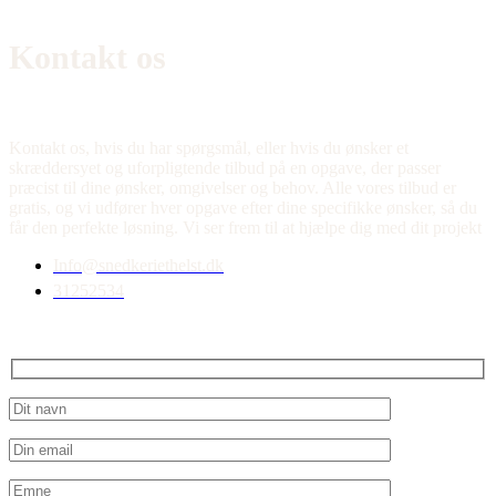
Kontakt os
Kontakt os, hvis du har spørgsmål, eller hvis du ønsker et
skræddersyet og uforpligtende tilbud på en opgave, der passer
præcist til dine ønsker, omgivelser og behov. Alle vores tilbud er
gratis, og vi udfører hver opgave efter dine specifikke ønsker, så du
får den perfekte løsning. Vi ser frem til at hjælpe dig med dit projekt
Info@snedkeriethelst.dk
31252534