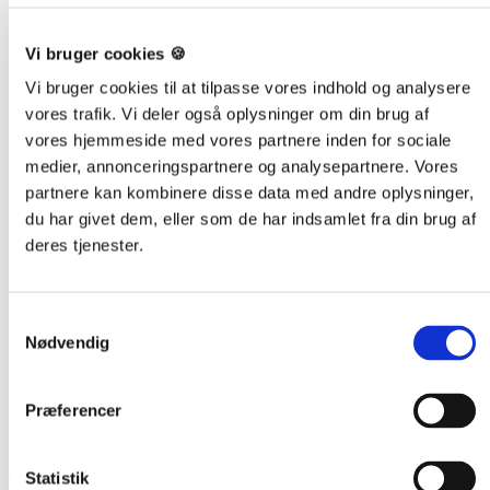
Vi bruger cookies 🍪
Vi bruger cookies til at tilpasse vores indhold og analysere
vores trafik. Vi deler også oplysninger om din brug af
vores hjemmeside med vores partnere inden for sociale
medier, annonceringspartnere og analysepartnere. Vores
partnere kan kombinere disse data med andre oplysninger,
du har givet dem, eller som de har indsamlet fra din brug af
Sådan kan vi hjælpe dig
deres tjenester.
Samtykkevalg
Nødvendig
Præferencer
Du designer
Som kunde hos Snedkeriet Helst er du en central del af
designprocessen fra start til slut. Det er dine ønsker, behov og
Statistik