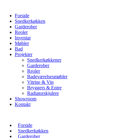
Forside
Snedkerkøkken
Garderober
Reoler
Inventar
Møbler
Bad
Projekter
Snedkerkøkkener
Garderober
Reoler
Badeværelsesmøbler
Vitrine & Vin
Bryggers & Entre
Radiatorskjulere
Showroom
Kontakt
Forside
Snedkerkøkken
Garderober