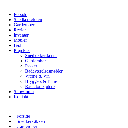
Forside
Snedkerkøkken
Garderober
Reoler
Inventar
Møbler
Bad
Projekter
Snedkerkøkkener
Garderober
Reoler
Badeværelsesmøbler
Vitrine & Vin
Bryggers & Entre
Radiatorskjulere
Showroom
Kontakt
Forside
Snedkerkøkken
Garderober