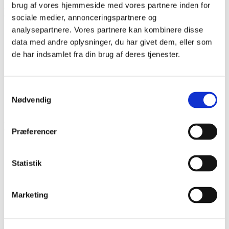
brug af vores hjemmeside med vores partnere inden for
radiatorskjulere med lameller så de passer netop til kundens ønsker
og omgivelser.
sociale medier, annonceringspartnere og
analysepartnere. Vores partnere kan kombinere disse
data med andre oplysninger, du har givet dem, eller som
de har indsamlet fra din brug af deres tjenester.
Radiatorskjulere kombineret med gennemgående vindueskarm
Samtykkevalg
Nødvendig
I København K har vi hjulpet kunde med 6 stk. skræddersyede
radiatorskjulere med lameller så de passer netop til kundens ønsker
og omgivelser.
Præferencer
Statistik
Radiatorskjulere kombineret med gennemgående vindueskarm
Marketing
I København K har vi hjulpet kunde med 6 stk. skræddersyede