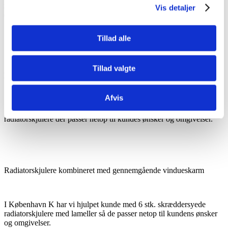
radiatorskjulere med lameller så de passer netop til kundens ønsker
Vis detaljer
og omgivelser.
Tillad alle
Tillad valgte
Radiatorskjulere med lameller
Afvis
På Frederiksberg har vi hjulpet kunde med en løsning på i alt 6 stk.
radiatorskjulere der passer netop til kundes ønsker og omgivelser.
Radiatorskjulere kombineret med gennemgående vindueskarm
I København K har vi hjulpet kunde med 6 stk. skræddersyede
radiatorskjulere med lameller så de passer netop til kundens ønsker
og omgivelser.