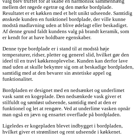
valg blev truffet for at skabe en harmonisk sammenhæng
mellem det røgede egetræ og den mørke bordplade.
Resultatet er et køkken med et helt unikt udseende. Samtidig
ønskede kunden en funktionel bordplade, der ville kunne
modstå madlavning uden at blive ødelagt eller beskadiget.
Af denne grund faldt kundens valg på brandt keramik, som
er kendt for at have holdbare egenskaber.
Denne type bordplade er i stand til at modstå høje
temperaturer, ridser, pletter og generel slid, hvilket gør den
ideel til en travl køkkenoplevelse. Kunden kan derfor lave
mad uden at skulle bekymre sig om at beskadige bordpladen,
samtidig med at den bevarer sin æstetiske appel og
funktionalitet.
Bordpladen er designet med en nedsænket og underlimet
vask samt en kogeplade. Den nedsænkede vask giver et
stilfuldt og sømløst udseende, samtidig med at den er
funktionel og let at rengøre. Ved at underlime vasken opnår
man også en jævn og ensartet overflade på bordpladen.
Ligeledes er kogepladen blevet indbygget i bordpladen,
hvilket giver et strømlinet og rent udseende i køkkenet.