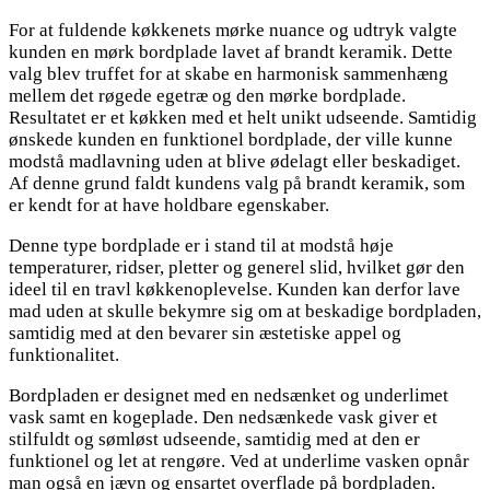
For at fuldende køkkenets mørke nuance og udtryk valgte
kunden en mørk bordplade lavet af brandt keramik. Dette
valg blev truffet for at skabe en harmonisk sammenhæng
mellem det røgede egetræ og den mørke bordplade.
Resultatet er et køkken med et helt unikt udseende. Samtidig
ønskede kunden en funktionel bordplade, der ville kunne
modstå madlavning uden at blive ødelagt eller beskadiget.
Af denne grund faldt kundens valg på brandt keramik, som
er kendt for at have holdbare egenskaber.
Denne type bordplade er i stand til at modstå høje
temperaturer, ridser, pletter og generel slid, hvilket gør den
ideel til en travl køkkenoplevelse. Kunden kan derfor lave
mad uden at skulle bekymre sig om at beskadige bordpladen,
samtidig med at den bevarer sin æstetiske appel og
funktionalitet.
Bordpladen er designet med en nedsænket og underlimet
vask samt en kogeplade. Den nedsænkede vask giver et
stilfuldt og sømløst udseende, samtidig med at den er
funktionel og let at rengøre. Ved at underlime vasken opnår
man også en jævn og ensartet overflade på bordpladen.