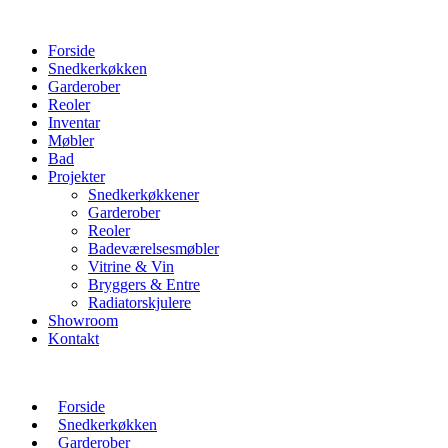
Forside
Snedkerkøkken
Garderober
Reoler
Inventar
Møbler
Bad
Projekter
Snedkerkøkkener
Garderober
Reoler
Badeværelsesmøbler
Vitrine & Vin
Bryggers & Entre
Radiatorskjulere
Showroom
Kontakt
Forside
Snedkerkøkken
Garderober