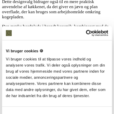
Dette designvalg bidrager også til en mere praktisk
anvendelse af køkkenet, da det giver en jævn og plan
overflade, der kan bruges som arbejdsområde omkring
kogepladen.
Den mørke bordplade i brandt keramik, kombineret med de
nedsænkede og underlimede vaske samt kogeplade, skaber
et elegant og funktionelt køkkenmiljø. Det unikke udseende
og de praktiske egenskaber gør dette køkken til et ideelt sted
for madlavning og samvær.
Vi bruger cookies 🍪
Vi bruger cookies til at tilpasse vores indhold og
analysere vores trafik. Vi deler også oplysninger om din
brug af vores hjemmeside med vores partnere inden for
sociale medier, annonceringspartnere og
analysepartnere. Vores partnere kan kombinere disse
data med andre oplysninger, du har givet dem, eller som
de har indsamlet fra din brug af deres tjenester.
Gennemgående årespil
Samtykkevalg