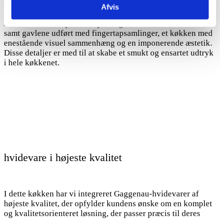
Afvis
Samlet set skaber kombinationen af gennemgående årespil i
skuffefronterne, ‘push to open’ og ‘softclose’ funktionerne,
samt gavlene udført med fingertapsamlinger, et køkken med
enestående visuel sammenhæng og en imponerende æstetik.
Disse detaljer er med til at skabe et smukt og ensartet udtryk
i hele køkkenet.
hvidevare i højeste kvalitet
I dette køkken har vi integreret Gaggenau-hvidevarer af
højeste kvalitet, der opfylder kundens ønske om en komplet
og kvalitetsorienteret løsning, der passer præcis til deres