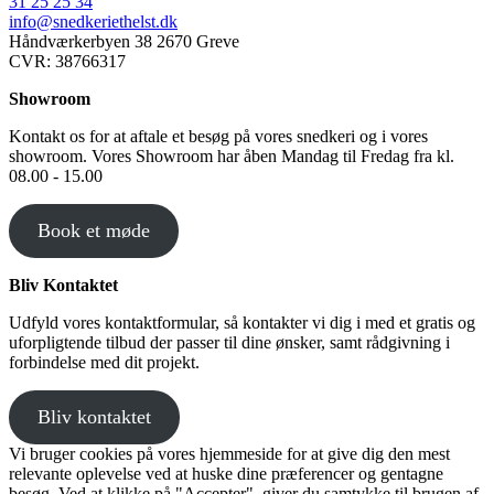
31 25 25 34
info@snedkeriethelst.dk
Håndværkerbyen 38 2670 Greve
CVR: 38766317
Showroom
Kontakt os for at aftale et besøg på vores snedkeri og i vores
showroom. Vores Showroom har åben Mandag til Fredag fra kl.
08.00 - 15.00
Book et møde
Bliv Kontaktet
Udfyld vores kontaktformular, så kontakter vi dig i med et gratis og
uforpligtende tilbud der passer til dine ønsker, samt rådgivning i
forbindelse med dit projekt.
Bliv kontaktet
Vi bruger cookies på vores hjemmeside for at give dig den mest
relevante oplevelse ved at huske dine præferencer og gentagne
besøg. Ved at klikke på "Accepter", giver du samtykke til brugen af ​​